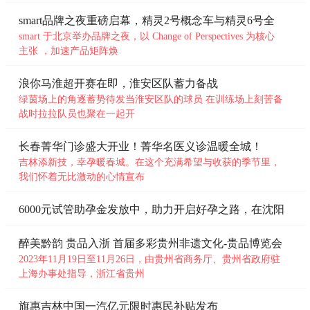
Galaxy Z Fold2 5G不同层面
smart品牌之夜重磅启幕，精灵2号概念车与精灵6号全
未知
球
smart 于北京举办品牌之夜，以 Change of Perspectives 为核心
主张 ，加速产品矩阵焕
浪你马淮超开赛在即，淮安区队蓄力备战
绿茵场上的角逐蓄势待发当淮安区队的球员 在训练场上刻苦备
战时拉拉队员也聚在一起开
长春菁华门诊盛大开业！菁华名医义诊温暖全城！
吉林添新技，幸孕暖春城。在这个充满希望与收获的季节里，
我们怀着无比激动的心情宣布
6000元试管助孕金发放中，助力开启好孕之路，在沈阳
菁
醉美黔韵 贵品入浙 首届多彩贵州非遗文化-贵品博览会
2023年11月19日至11月26日，由贵州省商务厅、贵州省政府驻
上海办事处指导，浙江省贵州
旗惠吉林中国一汽亿元限时惠民补贴发布