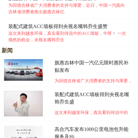
为回馈吉林省广大消费者的支持与厚爱，近日，中国一汽面向
吉林省消费者推出旗惠吉林亿
装配式建筑ACC墙板得到央视名嘴韩乔生盛赞
这次来到越发环保，真实看到传说中的ACC墙板，牛呀！ 一次
偶然的机会，央视名嘴韩乔生
新闻
旗惠吉林中国一汽亿元限时惠民补
贴发布
为回馈吉林省广大消费者的支持与厚爱，
近日，中国一汽面向吉林省消费者推出旗
惠吉林亿元限时惠民补贴活动。本次补贴
装配式建筑ACC墙板得到央视名嘴
范围涵盖中国一汽旗下全部自主、合资品
韩乔生盛
牌乘用车和轻型货车，补贴总额达1.5亿
这次来到越发环保，真实看到传说中的
元，单车补贴金额最高可达37000元。、
ACC墙板，牛呀！ 一次偶然的机会，央
本次惠民补贴活动自3月1日
视名嘴韩乔生受邀参观广州越发环保科技
未知
高合汽车发布1000公里电池包升能
有限公司（以下简称越发环保），接触到
服务及Hi