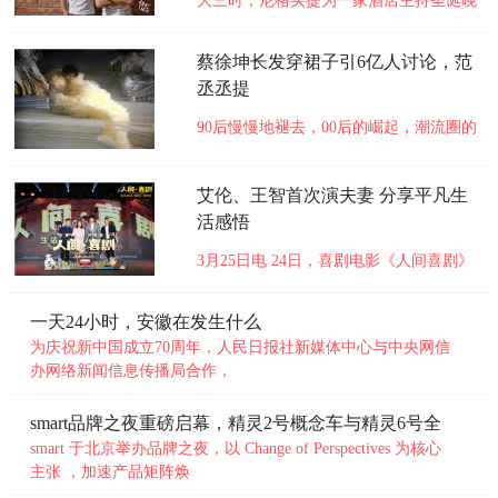
大三时，尼格买提为一家酒店主持圣诞晚
会，挣了一笔 800元的巨款。结束后坐公
交车回学校，路过一个居民区，看到有灯
蔡徐坤长发穿裙子引6亿人讨论，范
光从窗口透出。他想，北京那么大，如果
丞丞提
哪一天有一扇窗户里的灯光属于自己该多
好，哪怕是租来的。 毕业后，尼格买提
90后慢慢地褪去，00后的崛起，潮流圈的
进入央视工作，在木樨地附
男星越来越敢玩，就像网络语说：一旦看
未知
不懂现在人的另类打扮，就说明你真的
艾伦、王智首次演夫妻 分享平凡生
out了。蔡徐坤最近一直在热搜榜前几
名，又一次因为造型和穿着再次上了热
活感悟
搜，分别是长发和裙子两种穿衣打扮的因
3月25日电 24日，喜剧电影《人间喜剧》
素，关注量加起来高达6亿这么惊
在京举办生活不易，人间有戏发布会，主
未知
演艾伦、王智、鲁诺、潘斌龙集体亮相。
一天24小时，安徽在发生什么
发布会上几位主演通过人生骰子做出选
为庆祝新中国成立70周年，人民日报社新媒体中心与中央网信
择，接受层层游戏考验。 对于和王智二
办网络新闻信息传播局合作，
度合作，艾伦表示与对方合作演夫妻是一
直以来的梦想，王智也将三高
smart品牌之夜重磅启幕，精灵2号概念车与精灵6号全
未知
球
smart 于北京举办品牌之夜，以 Change of Perspectives 为核心
主张 ，加速产品矩阵焕