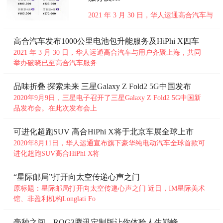
旗下ACC墙板从生产、设计、安装的一系
列过程，他不禁这么感叹。 越发环保是
2021 年 3 月 30 日，华人运通高合汽车与
一家专业从事ACC墙板研发、设计
用户齐聚上海，共同举办破晓已至高合汽
未知
车服务体验及量产新配置发布会，开启破
高合汽车发布1000公里电池包升能服务及HiPhi X四车
晓新世界。全球首款可进化超跑 SUV 高
型
2021 年 3 月 30 日，华人运通高合汽车与用户齐聚上海，共同
合 HiPhiX 正式发布性能版 6 座、豪华版
举办破晓已至高合汽车服务
6 座、旗舰版 6 座、旗舰版 4 座四款新配
置车型，统一售价 5
未知
品味折叠 探索未来 三星Galaxy Z Fold2 5G中国发布
2020年9月9日，三星电子召开了三星Galaxy Z Fold2 5G中国新
品发布会。在此次发布会上
可进化超跑SUV 高合HiPhi X将于北京车展全球上市
2020年8月11日，华人运通宣布旗下豪华纯电动汽车全球首款可
进化超跑SUV高合HiPhi X将
“星际邮局”打开向太空传递心声之门
原标题：星际邮局打开向太空传递心声之门 近日，IM星际美术
馆、非盈利机构Longlati Fo
毫秒之间，ROG3腾讯定制版让你体验人生巅峰