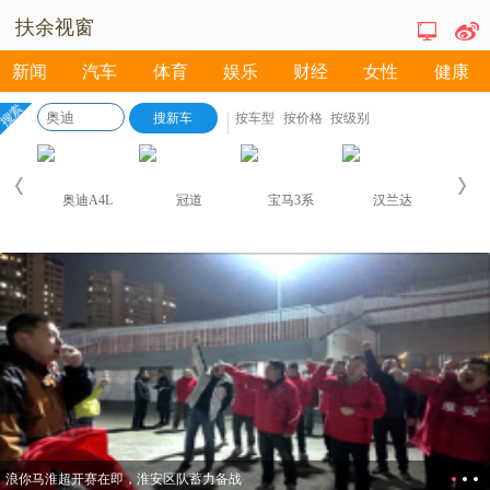
扶余视窗
新闻
汽车
体育
娱乐
财经
女性
健康
浪你马淮超开赛在即，淮安区队蓄力备战