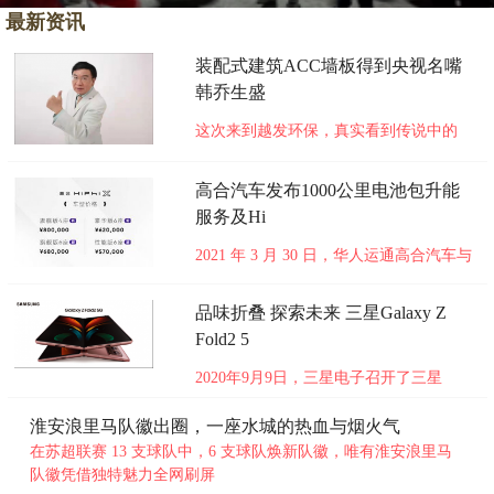
最新资讯
装配式建筑ACC墙板得到央视名嘴
韩乔生盛
这次来到越发环保，真实看到传说中的
ACC墙板，牛呀！ 一次偶然的机会，央
视名嘴韩乔生受邀参观广州越发环保科技
高合汽车发布1000公里电池包升能
有限公司（以下简称越发环保），接触到
服务及Hi
旗下ACC墙板从生产、设计、安装的一系
列过程，他不禁这么感叹。 越发环保是
2021 年 3 月 30 日，华人运通高合汽车与
一家专业从事ACC墙板研发、设计
用户齐聚上海，共同举办破晓已至高合汽
未知
车服务体验及量产新配置发布会，开启破
品味折叠 探索未来 三星Galaxy Z
晓新世界。全球首款可进化超跑 SUV 高
Fold2 5
合 HiPhiX 正式发布性能版 6 座、豪华版
6 座、旗舰版 6 座、旗舰版 4 座四款新配
2020年9月9日，三星电子召开了三星
置车型，统一售价 5
未知
Galaxy Z Fold2 5G中国新品发布会。在此
次发布会上，三星电子颠覆了传统的发布
淮安浪里马队徽出圈，一座水城的热血与烟火气
会形式，别出心裁地邀请了国际钢琴大师
在苏超联赛 13 支球队中，6 支球队焕新队徽，唯有淮安浪里马
李云迪、当代艺术家张鼎以及职业赛车手
队徽凭借独特魅力全网刷屏
刘泽煊出席，通过三个独立的篇章品鉴了