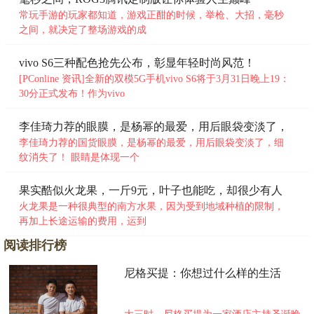
常玩手游的玩家都知道，游戏正酣的时候，举枪、大招，毫秒
之间，就决定了整场游戏的成
vivo S6三种配色抢先公布，彰显年轻时尚风范！
[PConline 资讯]全新的双模5G手机vivo S6将于3月31日晚上19：
30分正式发布！作为vivo
李佳琦力荐的眼膜，是杨幂的最爱，用后眼袋变淡了，
细
李佳琦力荐的国货眼膜，是杨幂的最爱，用后眼袋变淡了，细
纹消失了！ 眼睛是体现一个
果实酷似火龙果，一斤9元，叶子也能吃，却很少有人
种
火龙果是一种很典型的南方水果，因为受到地域种植的限制，
再加上长途运输的费用，运到
阅读排行榜
尼格买提：你想过什么样的生活